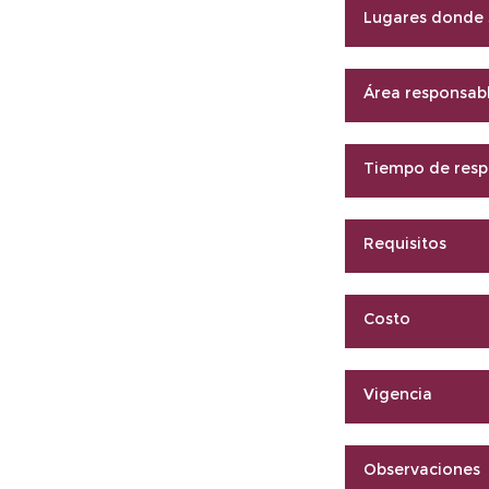
Lugares donde s
Área responsab
Tiempo de resp
Requisitos
Costo
Vigencia
Observaciones