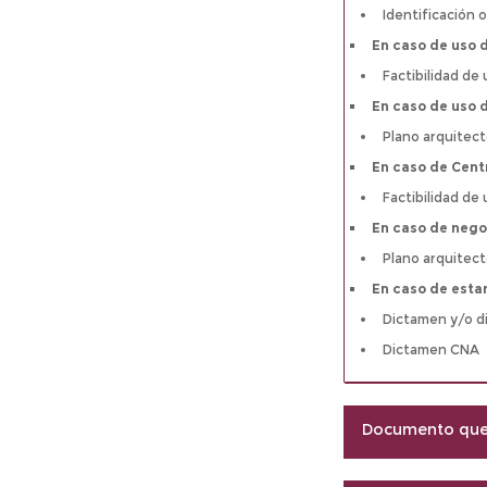
Identificación o
En caso de uso d
Factibilidad de
En caso de uso 
Plano arquitect
En caso de Centr
Factibilidad de
En caso de nego
Plano arquitectó
En caso de estar
Dictamen y/o d
Dictamen CNA
Documento que 