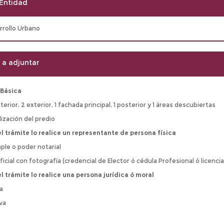
Entidad
rrollo Urbano
a adjuntar
Básica
terior, 2 exterior, 1 fachada principal, 1 posterior y 1 áreas descubiertas
lización del predio
l trámite lo realice un representante de persona física
ple o poder notarial
ficial con fotografía (credencial de Elector ó cédula Profesional ó licenci
l trámite lo realice una persona jurídica ó moral
ca
iva