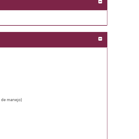
Expandir/Contra
Expandir/Contra
a de manejo)